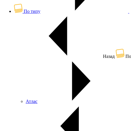
По типу
Назад
По
Атлас