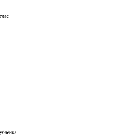
тлас
ублёнка