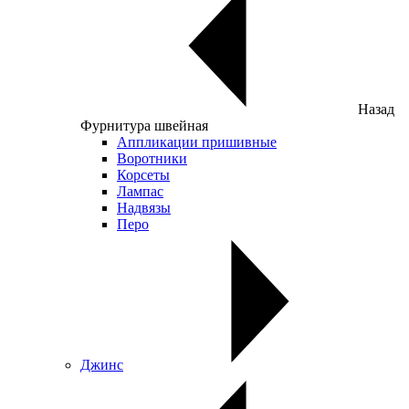
Назад
Фурнитура швейная
Аппликации пришивные
Воротники
Корсеты
Лампас
Надвязы
Перо
Джинс