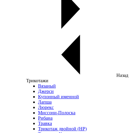
Назад
Трикотажи
Вязаный
Джерси
Купонный именной
Лапша
Люрекс
Миссони-Полоска
Рибана
Травка
Трикотаж двойной (НР)