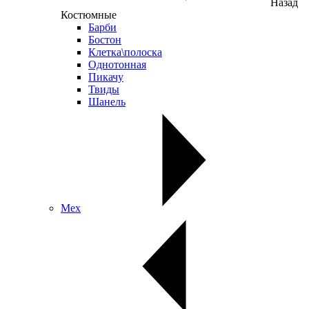
Назад
Костюмные
Барби
Бостон
Клетка\полоска
Однотонная
Пикачу
Твиды
Шанель
Мех