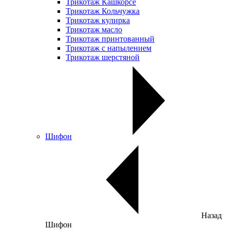
Трикотаж Кашкорсе
Трикотаж Кольчужка
Трикотаж кулирка
Трикотаж масло
Трикотаж принтованный
Трикотаж с напылением
Трикотаж шерстяной
Шифон
Назад
Шифон