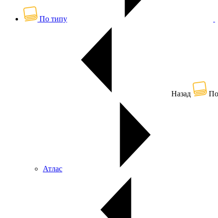
По типу
Назад
По
Атлас