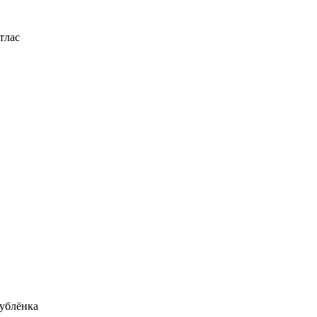
тлас
ублёнка