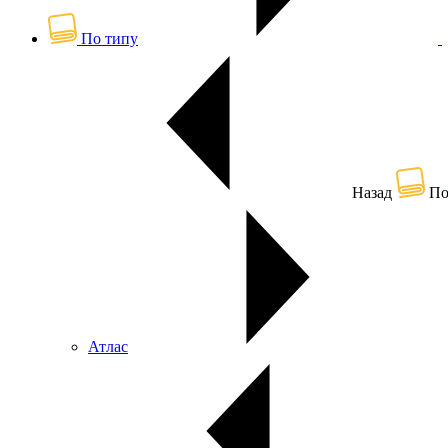
По типу
Назад
По
Атлас