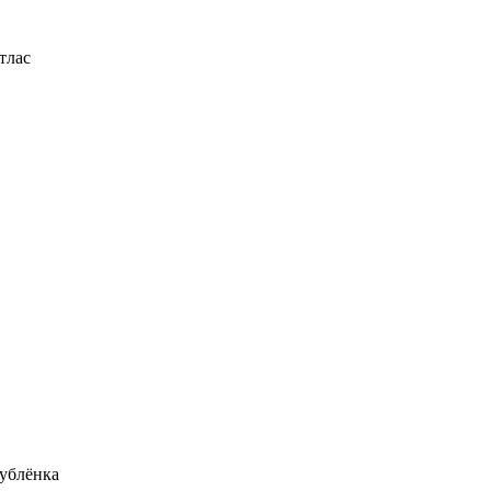
тлас
ублёнка